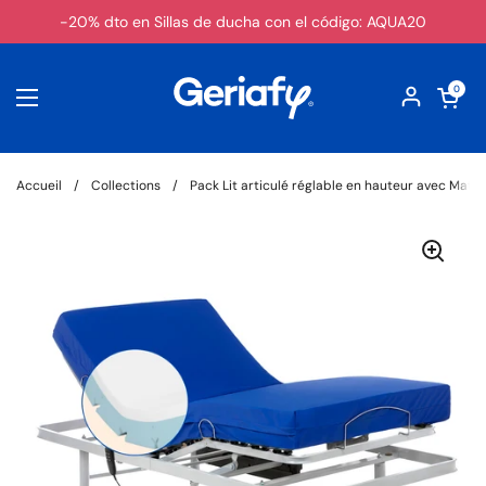
Passer au contenu
-20% dto en Sillas de ducha con el código: AQUA20
Ouvrir le pa
0
Ouvrir le menu
Accueil
/
Collections
/
Pack Lit articulé réglable en hauteur avec Mate