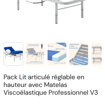
Afficher la diapositive 1
Afficher la diapositive 2
Afficher la diapositive 3
Afficher la diapos
Aff
Pack Lit articulé réglable en
hauteur avec Matelas
Viscoélastique Professionnel V3